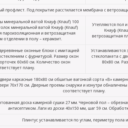
ый профлист. Под покрытие расстилается мембрана с ветроза
ы минеральной ватой Кнауф (Knauf) 100
Утепляются пол и
толок минеральной ватой Кнауф (Knauf)
Кнауф (Knau
ся пароизоляционная и ветрозащитная
ветрозащитная пл
м отделении в полу – керамзит.
деревянные оконные блоки с имитацией
Устанавливаются 
остеклением с фурнитурой. Размер окон
стеклопакета с д
орточек 60х60 см. Количество окон
80х80 см. Ра
тветствует плану.
вери каркасные 180х80 см обшитые вагонкой сорта «В» камерно
двери 70х170 см. Дверные проемы снаружи и изнутри обналичены
соответствует плану.
тованная доска камерной сушки 27 мм. Черновой пол – обрезная
антисептиком. Лаги из доски 40х150 мм, шаг 59 см. Обработ
Плинтус устанавливается по углам, периметру пола и