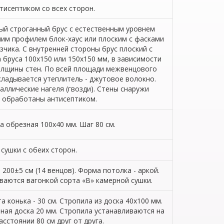
тисептиком со всех сторон.
й строганный брус с естественным уровнем
им профилем блок-хаус или плоским с фасками
азчика. С внутренней стороны брус плоский с
 бруса 100х150 или 150х150 мм, в зависимости
олщины стен. По всей площади межвенцового
ладывается утеплитель - джутовое волокно.
аллические нагеля (гвозди). Стены снаружи
обработаны антисептиком.
а обрезная 100х40 мм. Шаг 80 см.
сушки с обеих сторон.
 200±5 см (14 венцов). Форма потолка - аркой.
аются вагонкой сорта «В» камерной сушки.
а конька - 30 см. Стропила из доска 40х100 мм.
ная доска 20 мм. Стропила устанавливаются на
асстоянии 80 см друг от друга.