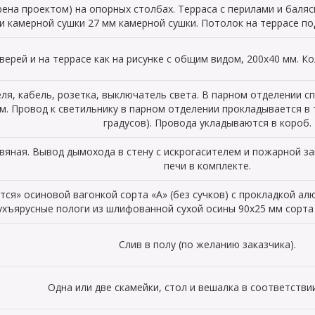
рена проектом) на опорных столбах. Терраса с перилами и баляс
и камерной сушки 27 мм камерной сушки. Потолок на террасе по
верей и на террасе как на рисунке с общим видом, 200х40 мм. К
ля, кабель, розетка, выключатель света. В парном отделении 
м. Провод к светильнику в парном отделении прокладывается в
градусов). Провода укладываются в короб.
вяная. Вывод дымохода в стену с искрогасителем и пожарной за
печи в комплекте.
я» осиновой вагонкой сорта «А» (без сучков) с прокладкой алю
ухъярусные пологи из шлифованной сухой осины 90х25 мм сорта 
Слив в полу (по желанию заказчика).
Одна или две скамейки, стол и вешалка в соответствии