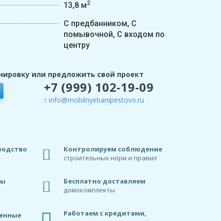
2
13,8 м
С предбанником, С
помывочной, С входом по
центру
нировку или предложить свой проект
+7 (999) 102-19-09
info@mobilnyebanipestovo.ru
водство
Контролируем соблюдение
строительных норм и правил
ды
Бесплатно доставляем
домокомплекты
Работаем с кредитами,
венные