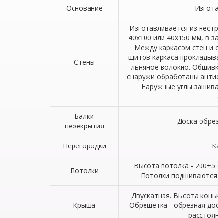
Основание
Изгота
Изготавливается из нест
40х100 или 40х150 мм, в 
Между каркасом стен и 
щитов каркаса прокладыв
Стены
льняное волокно. Обшивк
снаружи обработаны антис
Наружные углы зашива
Балки
Доска обрез
перекрытия
Перегородки
К
Высота потолка - 200±5 
Потолки
Потолки подшиваются 
Двускатная. Высота коньк
Крыша
Обрешетка - обрезная дос
расстоян