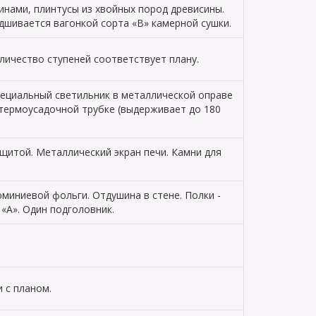
инами, плинтусы из хвойных пород древисины.
дшивается вагонкой сорта «В» камерной сушки.
оличество ступеней соответствует плану.
специальный светильник в металлической оправе
 термоусадочной трубке (выдерживает до 180
щитой. Металлический экран печи. Камни для
миниевой фольги. Отдушина в стене. Полки -
«А». Один подголовник.
 с планом.