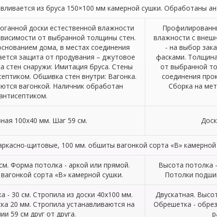
вливается из бруса 150×100 мм камерной сушки. Обработаны ан
роганной доски естественной влажности
Профилированны
зависимости от выбранной толщины стен.
влажности с внешн
основанием дома, в местах соединения
- на выбор зак
ается защита от продувания – джутовое
фасками. Толщина
а стен снаружи: Имитация бруса. Стены
от выбранной т
ептиком. Обшивка стен внутри: Вагонка.
соединения прок
ются вагонкой. Наличник обработан
Сборка на мет
антисептиком.
ная 100х40 мм. Шаг 59 см.
Доск
аркасно-щитовые, 100 мм. обшиты вагонкой сорта «В» камерной 
см. Форма потолка - аркой или прямой.
Высота потолка -
вагонкой сорта «В» камерной сушки.
Потолки подшив
а - 30 см. Стропила из доски 40х100 мм.
Двускатная. Высот
ка 20 мм. Стропила устанавливаются на
Обрешетка - обрез
ии 59 см друг от друга.
р