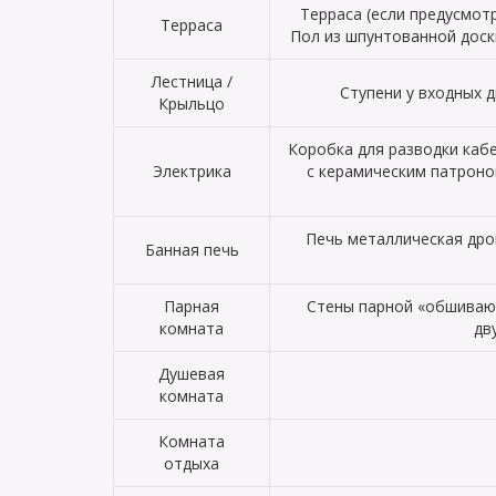
Терраса (если предусмот
Терраса
Пол из шпунтованной доск
Лестница /
Ступени у входных д
Крыльцо
Коробка для разводки кабе
Электрика
с керамическим патроно
Печь металлическая дро
Банная печь
Парная
Стены парной «обшиваютс
комната
дв
Душевая
комната
Комната
отдыха