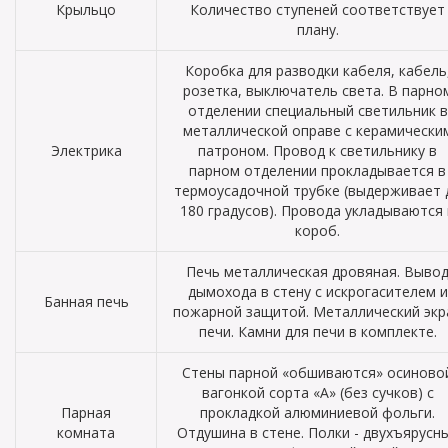
Крыльцо
Количество ступеней соответствует
плану.
Коробка для разводки кабеля, кабель
розетка, выключатель света. В парно
отделении специальный светильник в
металлической оправе с керамически
Электрика
патроном. Провод к светильнику в
парном отделении прокладывается в
термоусадочной трубке (выдерживает 
180 градусов). Провода укладываются 
короб.
Печь металлическая дровяная. Выво
дымохода в стену с искрогасителем и
Банная печь
пожарной защитой. Металлический экр
печи. Камни для печи в комплекте.
Стены парной «обшиваются» осиново
вагонкой сорта «А» (без сучков) с
Парная
прокладкой алюминиевой фольги.
комната
Отдушина в стене. Полки - двухъярусн