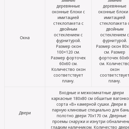
зимние
зимние
деревянные
деревянные
оконные блоки с
оконные блоки 
имитацией
имитацией
стеклопакета с
стеклопакета 
двойным
двойным
остеклением с
остеклением с
Окна
фурнитурой.
фурнитурой.
Размер окон
Размер окон 80х
100×120 см.
см. Размер
Размер форточек
форточек 60х6
60х60 см.
см. Количеств
Количество окон
окон
соответствует
соответствуе
плану.
плану.
Входные и межкомнатные двери
каркасные 180х80 см обшитые вагонк
сорта «В» камерной сушки. Двери в
парную клиновые специально для бань
Двери
полотно двери 70х170 см. Дверные
проемы снаружи и изнутри обналичен
гладким наличником. Количество двер