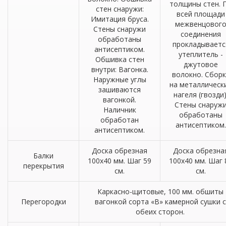
толщины стен. 
стен снаружи:
всей площади
Имитация бруса.
межвенцовог
Стены снаружи
соединения
обработаны
прокладываетс
антисептиком.
утеплитель -
Обшивка стен
джутовое
внутри: Вагонка.
волокно. Сборк
Наружные углы
на металлическ
зашиваются
нагеля (гвозди)
вагонкой.
Стены снаруж
Наличник
обработаны
обработан
антисептиком.
антисептиком.
Доска обрезная
Доска обрезна
Балки
100х40 мм. Шаг 59
100х40 мм. Шаг 
перекрытия
см.
см.
Каркасно-щитовые, 100 мм. обшиты
Перегородки
вагонкой сорта «В» камерной сушки с
обеих сторон.