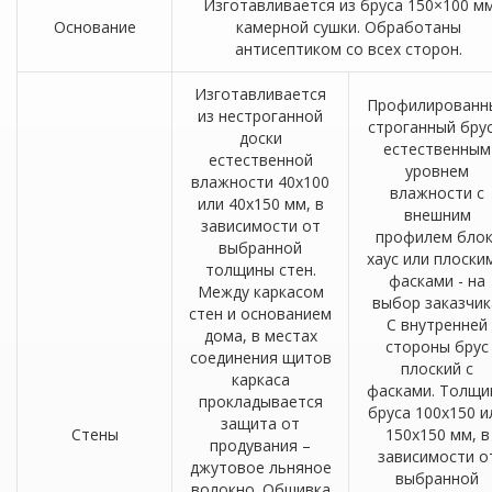
Изготавливается из бруса 150×100 м
Основание
камерной сушки. Обработаны
антисептиком со всех сторон.
Изготавливается
Профилированн
из нестроганной
строганный брус
доски
естественным
естественной
уровнем
влажности 40х100
влажности с
или 40х150 мм, в
внешним
зависимости от
профилем блок
выбранной
хаус или плоски
толщины стен.
фасками - на
Между каркасом
выбор заказчик
стен и основанием
С внутренней
дома, в местах
стороны брус
соединения щитов
плоский с
каркаса
фасками. Толщи
прокладывается
бруса 100х150 и
защита от
Стены
150х150 мм, в
продувания –
зависимости о
джутовое льняное
выбранной
волокно. Обшивка