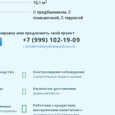
2
16,1 м
С предбанником, С
помывочной, С террасой
нировку или предложить свой проект
+7 (999) 102-19-09
info@mobilnyebanipestovo.ru
водство
Контролируем соблюдение
строительных норм и правил
ды
Бесплатно доставляем
домокомплекты
Работаем с кредитами,
венные
материнским капиталом
и
материалы
другими государственными