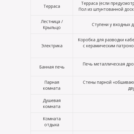
Терраса (если предусмот
Терраса
Пол из шпунтованной доск
Лестница /
Ступени у входных д
Крыльцо
Коробка для разводки кабе
Электрика
с керамическим патроно
Печь металлическая дро
Банная печь
Парная
Стены парной «обшиваютс
комната
дв
Душевая
комната
Комната
отдыха