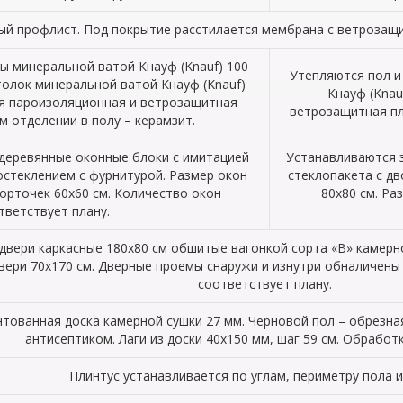
ый профлист. Под покрытие расстилается мембрана с ветроза
ы минеральной ватой Кнауф (Knauf) 100
Утепляются пол и
толок минеральной ватой Кнауф (Knauf)
Кнауф (Knau
ся пароизоляционная и ветрозащитная
ветрозащитная пл
м отделении в полу – керамзит.
деревянные оконные блоки с имитацией
Устанавливаются 
остеклением с фурнитурой. Размер окон
стеклопакета с д
орточек 60х60 см. Количество окон
80х80 см. Ра
тветствует плану.
вери каркасные 180х80 см обшитые вагонкой сорта «В» камерно
двери 70х170 см. Дверные проемы снаружи и изнутри обналичены
соответствует плану.
тованная доска камерной сушки 27 мм. Черновой пол – обрезная
антисептиком. Лаги из доски 40х150 мм, шаг 59 см. Обработ
Плинтус устанавливается по углам, периметру пола и