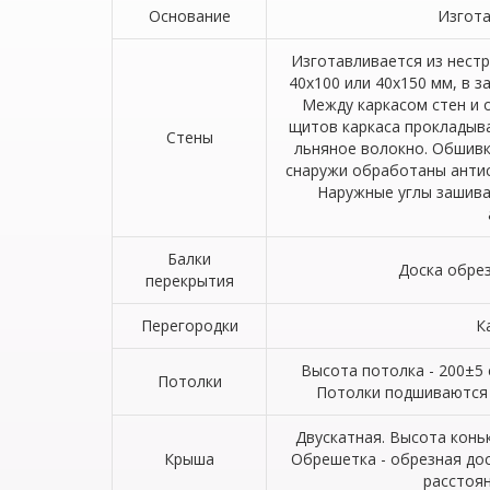
Основание
Изгота
Изготавливается из нест
40х100 или 40х150 мм, в 
Между каркасом стен и 
щитов каркаса прокладыв
Стены
льняное волокно. Обшивк
снаружи обработаны антис
Наружные углы зашива
Балки
Доска обрез
перекрытия
Перегородки
К
Высота потолка - 200±5 
Потолки
Потолки подшиваются 
Двускатная. Высота коньк
Крыша
Обрешетка - обрезная дос
расстоян