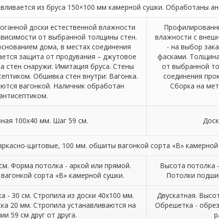
вливается из бруса 150×100 мм камерной сушки. Обработаны ан
роганной доски естественной влажности
Профилированны
зависимости от выбранной толщины стен.
влажности с внешн
основанием дома, в местах соединения
- на выбор зак
ается защита от продувания – джутовое
фасками. Толщина
а стен снаружи: Имитация бруса. Стены
от выбранной т
ептиком. Обшивка стен внутри: Вагонка.
соединения прок
ются вагонкой. Наличник обработан
Сборка на мет
антисептиком.
ная 100х40 мм. Шаг 59 см.
Доск
аркасно-щитовые, 100 мм. обшиты вагонкой сорта «В» камерной 
см. Форма потолка - аркой или прямой.
Высота потолка -
вагонкой сорта «В» камерной сушки.
Потолки подшив
а - 30 см. Стропила из доски 40х100 мм.
Двускатная. Высот
ка 20 мм. Стропила устанавливаются на
Обрешетка - обрез
ии 59 см друг от друга.
р