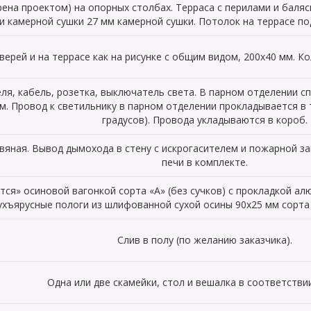
рена проектом) на опорных столбах. Терраса с перилами и баляс
и камерной сушки 27 мм камерной сушки. Потолок на террасе по
верей и на террасе как на рисунке с общим видом, 200х40 мм. К
ля, кабель, розетка, выключатель света. В парном отделении 
м. Провод к светильнику в парном отделении прокладывается в
градусов). Провода укладываются в короб.
вяная. Вывод дымохода в стену с искрогасителем и пожарной за
печи в комплекте.
я» осиновой вагонкой сорта «А» (без сучков) с прокладкой алю
ухъярусные пологи из шлифованной сухой осины 90х25 мм сорта 
Слив в полу (по желанию заказчика).
Одна или две скамейки, стол и вешалка в соответствии