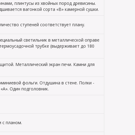
инами, плинтусы из хвойных пород древисины.
дшивается вагонкой сорта «В» камерной сушки.
оличество ступеней соответствует плану.
специальный светильник в металлической оправе
 термоусадочной трубке (выдерживает до 180
щитой. Металлический экран печи. Камни для
миниевой фольги. Отдушина в стене. Полки -
«А». Один подголовник.
 с планом.