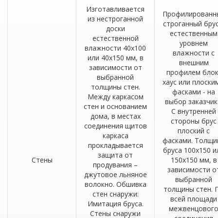
Изготавливается
Профилированн
из нестроганной
строганный брус
доски
естественным
естественной
уровнем
влажности 40х100
влажности с
или 40х150 мм, в
внешним
зависимости от
профилем блок
выбранной
хаус или плоски
толщины стен.
фасками - на
Между каркасом
выбор заказчик
стен и основанием
С внутренней
дома, в местах
стороны брус
соединения щитов
плоский с
каркаса
фасками. Толщи
прокладывается
бруса 100х150 и
защита от
Стены
150х150 мм, в
продувания –
зависимости о
джутовое льняное
выбранной
волокно. Обшивка
толщины стен. 
стен снаружи:
всей площади
Имитация бруса.
межвенцовог
Стены снаружи