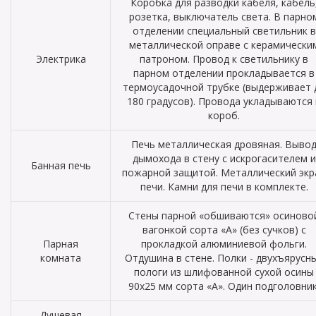
Коробка для разводки кабеля, кабель
розетка, выключатель света. В парно
отделении специальный светильник в
металлической оправе с керамически
Электрика
патроном. Провод к светильнику в
парном отделении прокладывается в
термоусадочной трубке (выдерживает 
180 градусов). Провода укладываются 
короб.
Печь металлическая дровяная. Выво
дымохода в стену с искрогасителем и
Банная печь
пожарной защитой. Металлический экр
печи. Камни для печи в комплекте.
Стены парной «обшиваются» осиново
вагонкой сорта «А» (без сучков) с
Парная
прокладкой алюминиевой фольги.
комната
Отдушина в стене. Полки - двухъярусн
пологи из шлифованной сухой осины
90х25 мм сорта «А». Один подголовник
Душевая