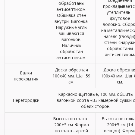
соединения
обработаны
прокладываетс
антисептиком.
утеплитель -
Обшивка стен
джутовое
внутри: Вагонка.
волокно. Сборк
Наружные углы
на металлическ
зашиваются
нагеля (гвозди)
вагонкой.
Стены снаруж
Наличник
обработаны
обработан
антисептиком.
антисептиком.
Доска обрезная
Доска обрезна
Балки
100х40 мм. Шаг 59
100х40 мм. Шаг 
перекрытия
см.
см.
Каркасно-щитовые, 100 мм. обшиты
Перегородки
вагонкой сорта «В» камерной сушки с
обеих сторон.
Высота потолка -
Высота потолка
200±5 см. Форма
200±5 см (14
потолка - аркой
венцов). Форм