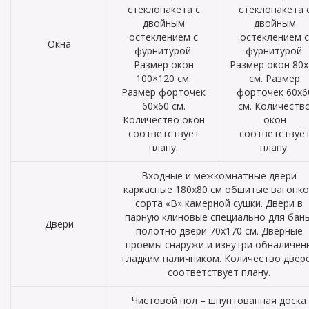
стеклопакета с
стеклопакета 
двойным
двойным
остеклением с
остеклением с
Окна
фурнитурой.
фурнитурой.
Размер окон
Размер окон 80х
100×120 см.
см. Размер
Размер форточек
форточек 60х6
60х60 см.
см. Количеств
Количество окон
окон
соответствует
соответствуе
плану.
плану.
Входные и межкомнатные двери
каркасные 180х80 см обшитые вагонк
сорта «В» камерной сушки. Двери в
парную клиновые специально для бань
Двери
полотно двери 70х170 см. Дверные
проемы снаружи и изнутри обналичен
гладким наличником. Количество двер
соответствует плану.
Чистовой пол – шпунтованная доска