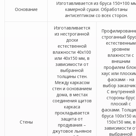
Изготавливается из бруса 150×100 м
Основание
камерной сушки. Обработаны
антисептиком со всех сторон.
Изготавливается
Профилированн
из нестроганной
строганный брус
доски
естественным
естественной
уровнем
влажности 40х100
влажности с
или 40х150 мм, в
внешним
зависимости от
профилем блок
выбранной
хаус или плоски
толщины стен.
фасками - на
Между каркасом
выбор заказчик
стен и основанием
С внутренней
дома, в местах
стороны брус
соединения щитов
плоский с
каркаса
фасками. Толщи
прокладывается
бруса 100х150 и
защита от
Стены
150х150 мм, в
продувания –
зависимости о
джутовое льняное
выбранной