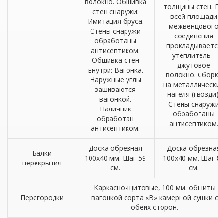
волокно. Обшивка
толщины стен. 
стен снаружи:
всей площади
Имитация бруса.
межвенцовог
Стены снаружи
соединения
обработаны
прокладываетс
антисептиком.
утеплитель -
Обшивка стен
джутовое
внутри: Вагонка.
волокно. Сборк
Наружные углы
на металлическ
зашиваются
нагеля (гвозди)
вагонкой.
Стены снаруж
Наличник
обработаны
обработан
антисептиком.
антисептиком.
Доска обрезная
Доска обрезна
Балки
100х40 мм. Шаг 59
100х40 мм. Шаг 
перекрытия
см.
см.
Каркасно-щитовые, 100 мм. обшиты
Перегородки
вагонкой сорта «В» камерной сушки с
обеих сторон.