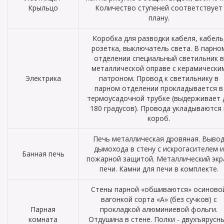
Крыльцо
Количество ступеней соответствует
плану.
Коробка для разводки кабеля, кабель
розетка, выключатель света. В парно
отделении специальный светильник в
металлической оправе с керамически
Электрика
патроном. Провод к светильнику в
парном отделении прокладывается в
термоусадочной трубке (выдерживает 
180 градусов). Провода укладываются 
короб.
Печь металлическая дровяная. Выво
дымохода в стену с искрогасителем и
Банная печь
пожарной защитой. Металлический экр
печи. Камни для печи в комплекте.
Стены парной «обшиваются» осиново
вагонкой сорта «А» (без сучков) с
Парная
прокладкой алюминиевой фольги.
комната
Отдушина в стене. Полки - двухъярусн